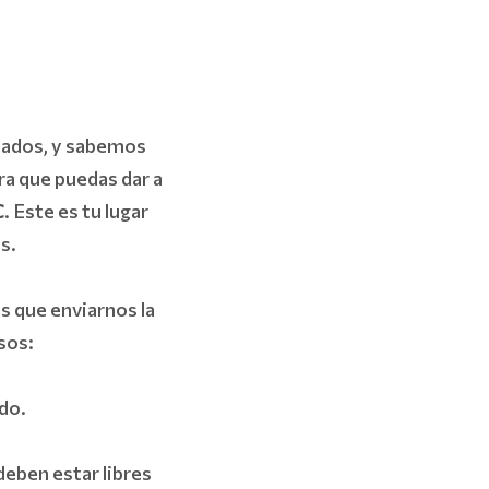
ados, y sabemos
ra que puedas dar a
C
. Este es tu lugar
es.
s que enviarnos la
sos:
do.
deben estar libres