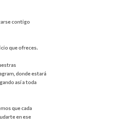
carse contigo
icio que ofreces.
uestras
tagram, donde estará
egando así a toda
emos que cada
yudarte en ese